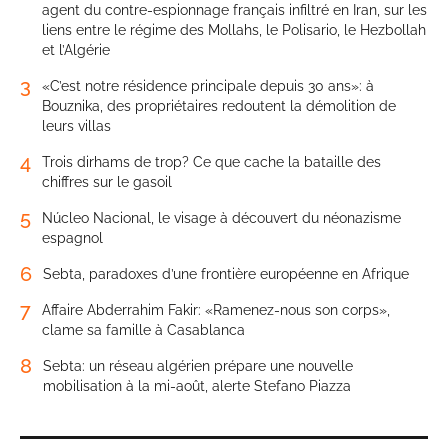
agent du contre-espionnage français infiltré en Iran, sur les
liens entre le régime des Mollahs, le Polisario, le Hezbollah
et l’Algérie
3
«C’est notre résidence principale depuis 30 ans»: à
Bouznika, des propriétaires redoutent la démolition de
leurs villas
4
Trois dirhams de trop? Ce que cache la bataille des
chiffres sur le gasoil
5
Núcleo Nacional, le visage à découvert du néonazisme
espagnol
6
Sebta, paradoxes d’une frontière européenne en Afrique
7
Affaire Abderrahim Fakir: «Ramenez-nous son corps»,
clame sa famille à Casablanca
8
Sebta: un réseau algérien prépare une nouvelle
mobilisation à la mi-août, alerte Stefano Piazza