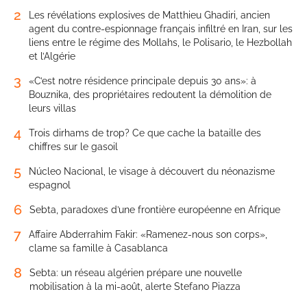
2
Les révélations explosives de Matthieu Ghadiri, ancien
agent du contre-espionnage français infiltré en Iran, sur les
liens entre le régime des Mollahs, le Polisario, le Hezbollah
et l’Algérie
3
«C’est notre résidence principale depuis 30 ans»: à
Bouznika, des propriétaires redoutent la démolition de
leurs villas
4
Trois dirhams de trop? Ce que cache la bataille des
chiffres sur le gasoil
5
Núcleo Nacional, le visage à découvert du néonazisme
espagnol
6
Sebta, paradoxes d’une frontière européenne en Afrique
7
Affaire Abderrahim Fakir: «Ramenez-nous son corps»,
clame sa famille à Casablanca
8
Sebta: un réseau algérien prépare une nouvelle
mobilisation à la mi-août, alerte Stefano Piazza