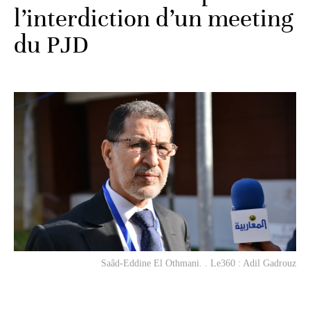
l’interdiction d’un meeting
du PJD
Saâd-Eddine El Othmani. . Le360 : Adil Gadrouz