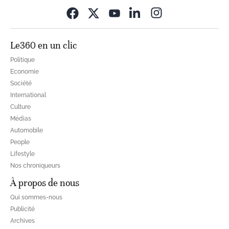
Opens in new wi
Le360 en un clic
Politique
Economie
Société
International
Culture
Médias
Automobile
People
Lifestyle
Nos chroniqueurs
À propos de nous
Qui sommes-nous
Publicité
Archives