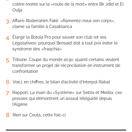
colère monte sur la «route de la mort» entre Bir Jdid et El
Oulja
3
Affaire Abderrahim Fakir: «Ramenez-nous son corps»,
clame sa famille à Casablanca
4
Élargir la Botola Pro pour sauver son club (et ses
Législatives): pourquoi Bensaïd doit à tout prix éviter le
syndrome des «fraqchia»
5
Tribune. Coupe du monde 2030: quand certains veulent
transformer un projet de réconciliation en instrument de
confrontation
6
Voici, en chiffres, le bilan d’activité d’Interpol Rabat
7
Rapport. La main du «Système» sur Sebta et Melilla: ces
preuves qui démontrent un assaut téléguidé depuis
l’Algérie
8
Rien sur Ceuta, cette fois-ci