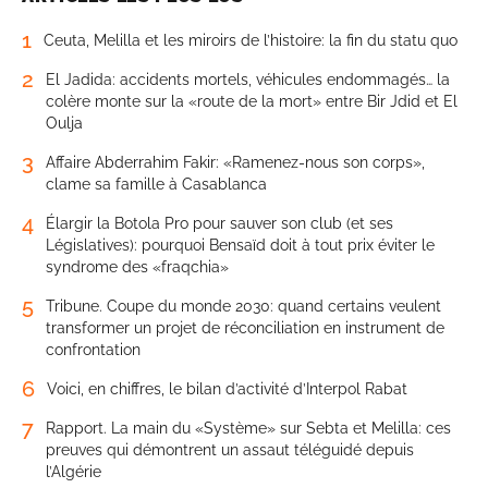
1
Ceuta, Melilla et les miroirs de l’histoire: la fin du statu quo
2
El Jadida: accidents mortels, véhicules endommagés… la
colère monte sur la «route de la mort» entre Bir Jdid et El
Oulja
3
Affaire Abderrahim Fakir: «Ramenez-nous son corps»,
clame sa famille à Casablanca
4
Élargir la Botola Pro pour sauver son club (et ses
Législatives): pourquoi Bensaïd doit à tout prix éviter le
syndrome des «fraqchia»
5
Tribune. Coupe du monde 2030: quand certains veulent
transformer un projet de réconciliation en instrument de
confrontation
6
Voici, en chiffres, le bilan d’activité d’Interpol Rabat
7
Rapport. La main du «Système» sur Sebta et Melilla: ces
preuves qui démontrent un assaut téléguidé depuis
l’Algérie