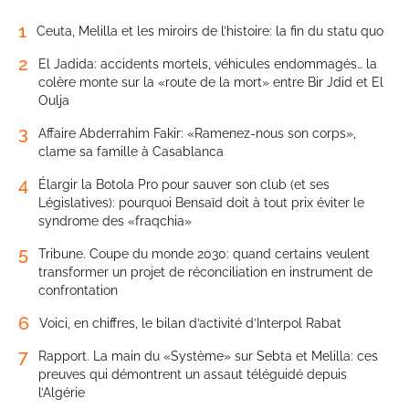
1
Ceuta, Melilla et les miroirs de l’histoire: la fin du statu quo
2
El Jadida: accidents mortels, véhicules endommagés… la
colère monte sur la «route de la mort» entre Bir Jdid et El
Oulja
3
Affaire Abderrahim Fakir: «Ramenez-nous son corps»,
clame sa famille à Casablanca
4
Élargir la Botola Pro pour sauver son club (et ses
Législatives): pourquoi Bensaïd doit à tout prix éviter le
syndrome des «fraqchia»
5
Tribune. Coupe du monde 2030: quand certains veulent
transformer un projet de réconciliation en instrument de
confrontation
6
Voici, en chiffres, le bilan d’activité d’Interpol Rabat
7
Rapport. La main du «Système» sur Sebta et Melilla: ces
preuves qui démontrent un assaut téléguidé depuis
l’Algérie