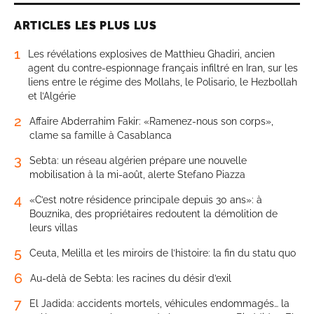
ARTICLES LES PLUS LUS
1
Les révélations explosives de Matthieu Ghadiri, ancien
agent du contre-espionnage français infiltré en Iran, sur les
liens entre le régime des Mollahs, le Polisario, le Hezbollah
et l’Algérie
2
Affaire Abderrahim Fakir: «Ramenez-nous son corps»,
clame sa famille à Casablanca
3
Sebta: un réseau algérien prépare une nouvelle
mobilisation à la mi-août, alerte Stefano Piazza
4
«C’est notre résidence principale depuis 30 ans»: à
Bouznika, des propriétaires redoutent la démolition de
leurs villas
5
Ceuta, Melilla et les miroirs de l’histoire: la fin du statu quo
6
Au-delà de Sebta: les racines du désir d’exil
7
El Jadida: accidents mortels, véhicules endommagés… la