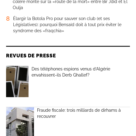
colère monte sur la «route de la mort» entre Bir Jdid et El
Oulja
8
Élargir la Botola Pro pour sauver son club (et ses
Législatives): pourquoi Bensaïd doit à tout prix éviter le
syndrome des «fraqchia»
REVUES DE PRESSE
Des téléphones espions venus d’Algérie
envahissent-ils Derb Ghallef?
Fraude fiscale: trois milliards de dirhams à
recouvrer