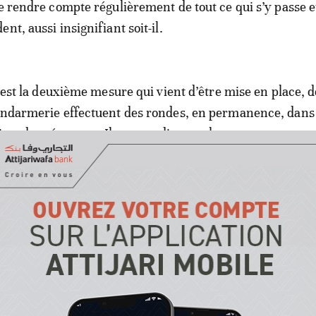
de rendre compte régulièrement de tout ce qui s’y passe 
nt, aussi insignifiant soit-il.
c’est la deuxième mesure qui vient d’être mise en place, 
endarmerie effectuent des rondes, en permanence, dans 
ts des aéroports. Il va sans dire que la mesure portant 
 l’accès aux locaux et aux halls d’attente des aéroports a
des passagers et aux visiteurs est toujours en vigueur.
ition concerne le personnel de l’ONDA et autres agents
les aéroports. Ils sont tous tenus de disposer de badges d
'une puce contenant toutes les informations sur leur ide
r mission. A défaut, ils ne pourront accéder aux locaux d