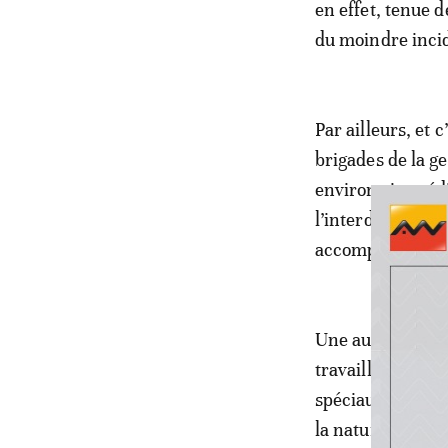
en effet, tenue 
du moindre incide
Par ailleurs, et 
brigades de la g
environs immédia
l’interdiction de
accompagnateurs 
Une autre dispos
travaillant dans 
spéciaux munis d
la nature de leu