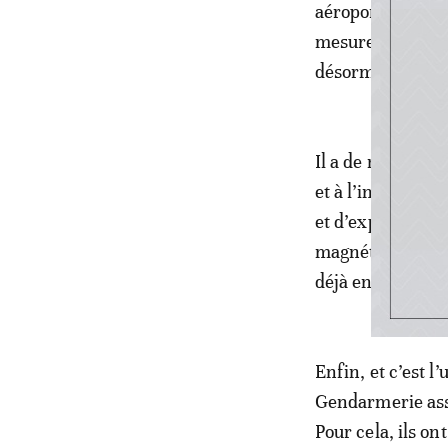
aéroports. Les p
mesures: ils n’o
désormais, aux 
Il a de même été
et à l’installati
et d’explosifs pl
magnétiques, des
déjà en place.
Enfin, et c’est l
Gendarmerie assu
Pour cela, ils o