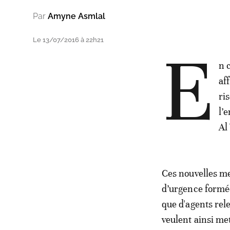
Par
Amyne Asmlal
Le 13/07/2016 à 22h21
E
n 
af
ri
l’
Al
Ces nouvelles me
d’urgence formée
que d'agents rel
veulent ainsi met