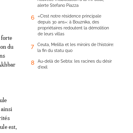
alerte Stefano Piazza
«C’est notre résidence principale
6
depuis 30 ans»: à Bouznika, des
propriétaires redoutent la démolition
de leurs villas
 forte
Ceuta, Melilla et les miroirs de l’histoire:
7
ion du
la fin du statu quo
ans
Au-delà de Sebta: les racines du désir
8
 Akhbar
d’exil
ule
 ainsi
rités
ule est,