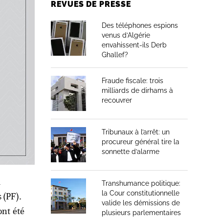
REVUES DE PRESSE
velles
s,
Des téléphones espions
venus d’Algérie
envahissent-ils Derb
Ghallef?
s douanes
Fraude fiscale: trois
milliards de dirhams à
de métaux
recouvrer
lance)
Tribunaux à l’arrêt: un
procureur général tire la
sonnette d’alarme
a
Transhumance politique:
la Cour constitutionnelle
 (PF).
valide les démissions de
ont été
plusieurs parlementaires