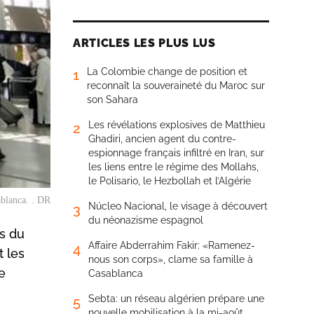
ARTICLES LES PLUS LUS
La Colombie change de position et
1
reconnaît la souveraineté du Maroc sur
son Sahara
Les révélations explosives de Matthieu
2
Ghadiri, ancien agent du contre-
espionnage français infiltré en Iran, sur
les liens entre le régime des Mollahs,
le Polisario, le Hezbollah et l’Algérie
blanca. . DR
Núcleo Nacional, le visage à découvert
3
du néonazisme espagnol
ts du
Affaire Abderrahim Fakir: «Ramenez-
4
t les
nous son corps», clame sa famille à
e
Casablanca
Sebta: un réseau algérien prépare une
5
nouvelle mobilisation à la mi-août,