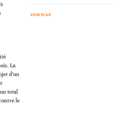
ls
s
VOIR PLUS
ité
ois. La
bjet d’un
ar
un total
contre le