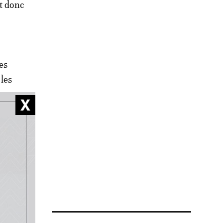
et donc
des
les
sur
ux
’accès
ntité et
es