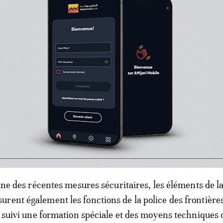
orteurs de bagages sont également concernés par de nou
nt plus le droit d’accès aux locaux exclusivement réservé
voyageurs.
 procédé au renforcement des équipes de sécurité et de
on d'un nouveau matériel de surveillance et de détection 
us performant en plus, bien sûr, des habituels portiques
 caméras de surveillances et du dispositif «Hadar» (vigi
’une des récentes mesures sécuritaires, les éléments de l
rent également les fonctions de la police des frontières
nt suivi une formation spéciale et des moyens techniques 