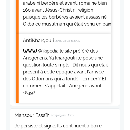
arabe ni berbère et avant, romaine bien
160 avant Jésus-Christ ni religion
puisque les berbères avaient assassiné
Okba ce musulman qui était venu en paix
AntiKhargouli
2025-03-23 11:10:15
🤡🤡🤡 Wikipedia le site préféré des
Anegeriens. Ya khargouli jte pose une
question toute simple : Dit nous qui etait
présent à cette epoque avant l'arrivée
des Ottomans qui a fondé Tlemcen? Et
comment s'appelait L'Anegerie avant
1839?
Mansour Essaïh
2025-03-22 18:11:41
Je persiste et signe. Ils continuent à boire