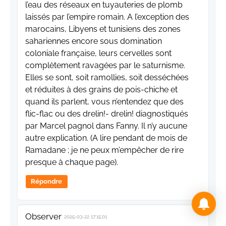
l’eau des réseaux en tuyauteries de plomb
laissés par l’empire romain. A l’exception des
marocains, Libyens et tunisiens des zones
sahariennes encore sous domination
coloniale française, leurs cervelles sont
complètement ravagées par le saturnisme.
Elles se sont, soit ramollies, soit desséchées
et réduites à des grains de pois-chiche et
quand ils parlent, vous n’entendez que des
flic-flac ou des drelin!- drelin! diagnostiqués
par Marcel pagnol dans Fanny. Il n’y aucune
autre explication. (A lire pendant de mois de
Ramadane ; je ne peux m’empêcher de rire
presque à chaque page).
Répondre
Observer
2025-03-22 17:15:01