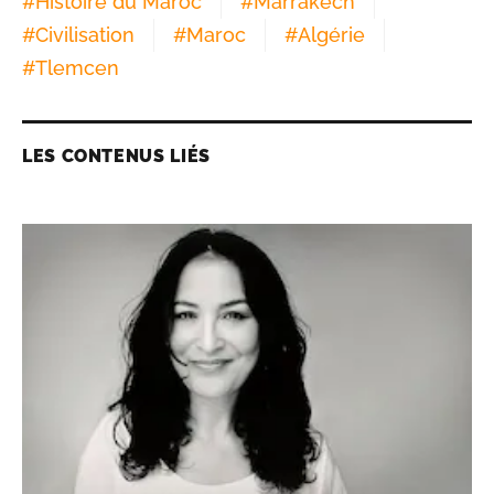
#
Histoire du Maroc
#
Marrakech
#
Civilisation
#
Maroc
#
Algérie
#
Tlemcen
LES CONTENUS LIÉS