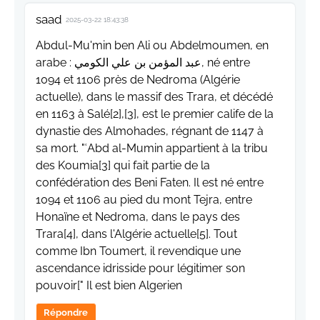
saad
2025-03-22 18:43:38
Abdul-Mu'min ben Ali ou Abdelmoumen, en
arabe : عبد المؤمن بن علي الكومي, né entre
1094 et 1106 près de Nedroma (Algérie
actuelle), dans le massif des Trara, et décédé
en 1163 à Salé[2],[3], est le premier calife de la
dynastie des Almohades, régnant de 1147 à
sa mort. "ʿAbd al-Mumin appartient à la tribu
des Koumia[3] qui fait partie de la
confédération des Beni Faten. Il est né entre
1094 et 1106 au pied du mont Tejra, entre
Honaïne et Nedroma, dans le pays des
Trara[4], dans l'Algérie actuelle[5]. Tout
comme Ibn Toumert, il revendique une
ascendance idrisside pour légitimer son
pouvoir[" Il est bien Algerien
Répondre