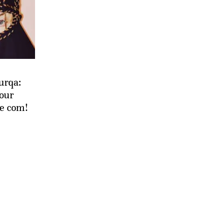
urqa:
pour
de com!