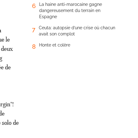
La haine anti-marocaine gagne
6
dangereusement du terrain en
Espagne
Ceuta: autopsie d’une crise où chacun
7
a
avait son complot
e le
Honte et colère
8
s deux
g
ée de
irgin"!
de
 solo de