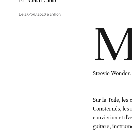
Par
Rania Laabid
Le 25/05/2016 à 19h03
Steevie Wonder.
Sur la Toile, les 
Consternés, les
conviction et d'
guitare, instru