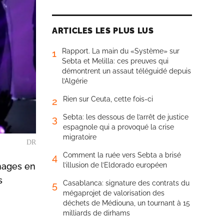
ARTICLES LES PLUS LUS
Rapport. La main du «Système» sur
1
Sebta et Melilla: ces preuves qui
démontrent un assaut téléguidé depuis
l’Algérie
Rien sur Ceuta, cette fois-ci
2
Sebta: les dessous de l’arrêt de justice
3
espagnole qui a provoqué la crise
migratoire
DR
Comment la ruée vers Sebta a brisé
4
mages en
l’illusion de l’Eldorado européen
s
Casablanca: signature des contrats du
5
mégaprojet de valorisation des
déchets de Médiouna, un tournant à 15
milliards de dirhams