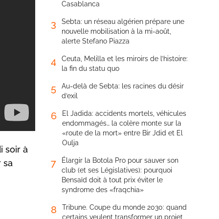
Casablanca
Sebta: un réseau algérien prépare une
3
nouvelle mobilisation à la mi-août,
alerte Stefano Piazza
Ceuta, Melilla et les miroirs de l’histoire:
4
la fin du statu quo
Au-delà de Sebta: les racines du désir
5
d’exil
El Jadida: accidents mortels, véhicules
6
endommagés… la colère monte sur la
«route de la mort» entre Bir Jdid et El
Oulja
 soir à
Élargir la Botola Pro pour sauver son
7
 sa
club (et ses Législatives): pourquoi
Bensaïd doit à tout prix éviter le
syndrome des «fraqchia»
Tribune. Coupe du monde 2030: quand
8
certains veulent transformer un projet