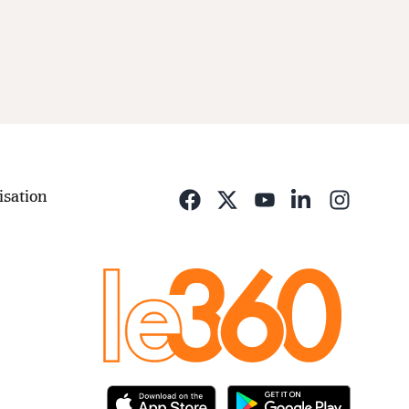
isation
Opens i