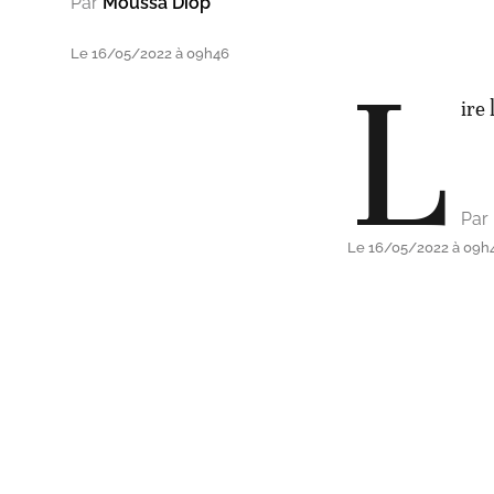
Par
Moussa Diop
Le 16/05/2022 à 09h46
L
ire 
Par
Le 16/05/2022 à 09h