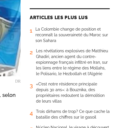
ARTICLES LES PLUS LUS
La Colombie change de position et
1
reconnaît la souveraineté du Maroc sur
son Sahara
Les révélations explosives de Matthieu
2
Ghadiri, ancien agent du contre-
espionnage français infiltré en Iran, sur
les liens entre le régime des Mollahs,
le Polisario, le Hezbollah et l’Algérie
DR
«C’est notre résidence principale
3
depuis 30 ans»: à Bouznika, des
, selon
propriétaires redoutent la démolition
de leurs villas
Trois dirhams de trop? Ce que cache la
4
bataille des chiffres sur le gasoil
Núcleo Nacional, le visage à découvert