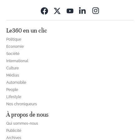
Opens in new wi
Le360 en un clic
Politique
Economie
Société
International
Culture
Médias
Automobile
People
Lifestyle
Nos chroniqueurs
À propos de nous
Qui sommes-nous
Publicité
Archives