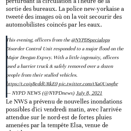
perturbant la circulation à l'heure de la
sortie des bureaux. La police new-yorkaise a
tweeté des images où on la voit secourir des
automobilistes coincés par les eaux.
This evening, officers from the
@NYPDSpecialops
Disorder Control Unit responded to a major flood on the
Major Deegan Expwy. With a little ingenuity, officers
used a barrier truck & safely removed over a dozen
people from their stalled vehicles.
https://t.co/qBeddURkE9
pic.twitter.com/tXa0Usngbr
— NYPD NEWS (@NYPDnews)
July 8, 2021
Le NWS a prévenu de nouvelles inondations
possibles d'ici vendredi matin, avec l'arrivée
attendue sur le nord-est de fortes pluies
amenées par la tempête Elsa, venue de