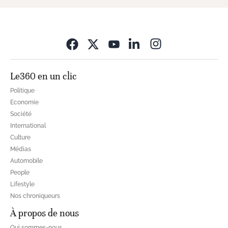
Opens in new wi
Le360 en un clic
Politique
Economie
Société
International
Culture
Médias
Automobile
People
Lifestyle
Nos chroniqueurs
À propos de nous
Qui sommes-nous