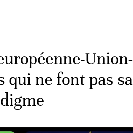
uropéenne-Union-a
 qui ne font pas sal
adigme