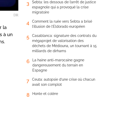
Sebta: les dessous de l’arrêt de justice
3
espagnole qui a provoqué la crise
migratoire
DR
Comment la ruée vers Sebta a brisé
4
l’illusion de l’Eldorado européen
 la
s à un
Casablanca: signature des contrats du
5
mégaprojet de valorisation des
ns.
déchets de Médiouna, un tournant à 15
milliards de dirhams
La haine anti-marocaine gagne
6
dangereusement du terrain en
Espagne
Ceuta: autopsie d’une crise où chacun
7
avait son complot
Honte et colère
8