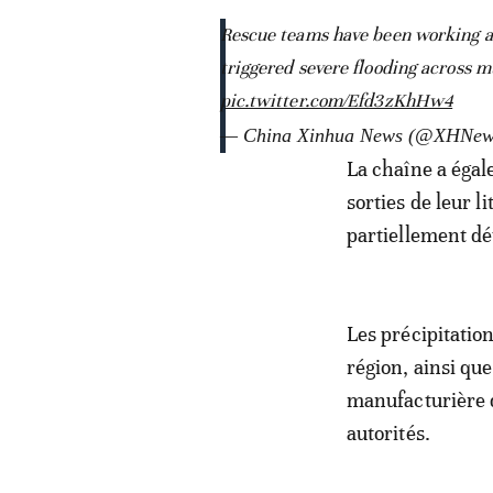
Rescue teams have been working a
triggered severe flooding across mu
pic.twitter.com/Efd3zKhHw4
— China Xinhua News (@XHNe
La chaîne a éga
sorties de leur l
partiellement dé
Les précipitatio
région, ainsi qu
manufacturière d
autorités.