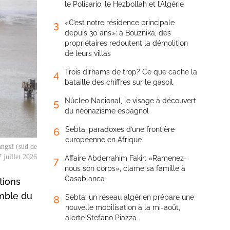
le Polisario, le Hezbollah et l’Algérie
«C’est notre résidence principale
3
depuis 30 ans»: à Bouznika, des
propriétaires redoutent la démolition
de leurs villas
Trois dirhams de trop? Ce que cache la
4
bataille des chiffres sur le gasoil
Núcleo Nacional, le visage à découvert
5
du néonazisme espagnol
Sebta, paradoxes d’une frontière
6
européenne en Afrique
angxi (sud de
7 juillet 2026
Affaire Abderrahim Fakir: «Ramenez-
7
nous son corps», clame sa famille à
Casablanca
tions
emble du
Sebta: un réseau algérien prépare une
8
nouvelle mobilisation à la mi-août,
alerte Stefano Piazza