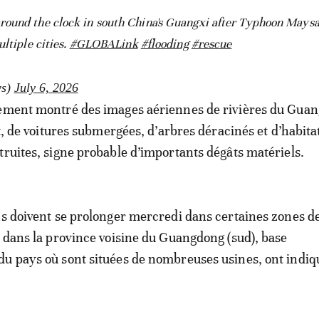
round the clock in south China's Guangxi after Typhoon Mays
ltiple cities.
#GLOBALink
#flooding
#rescue
ws)
July 6, 2026
lement montré des images aériennes de rivières du Guan
it, de voitures submergées, d’arbres déracinés et d’habita
truites, signe probable d’importants dégâts matériels.
ns doivent se prolonger mercredi dans certaines zones de
e dans la province voisine du Guangdong (sud), base
u pays où sont situées de nombreuses usines, ont indiq