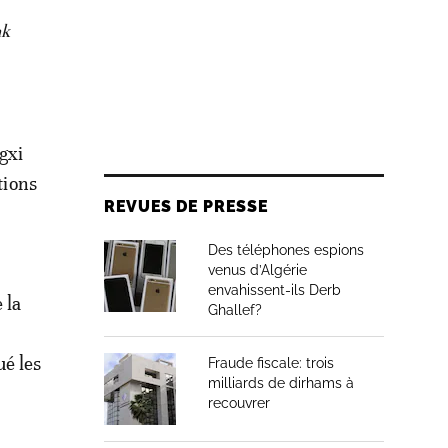
ak
gxi
tions
REVUES DE PRESSE
Des téléphones espions
venus d’Algérie
envahissent-ils Derb
 la
Ghallef?
ué les
Fraude fiscale: trois
milliards de dirhams à
recouvrer