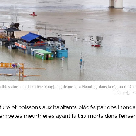
ibles alors que la rivière Yongjiang déborde, à Nanning, dans la région du Gu
la Chine), le 
ure et boissons aux habitants piégés par des inonda
 tempêtes meurtrières ayant fait 17 morts dans l’ens