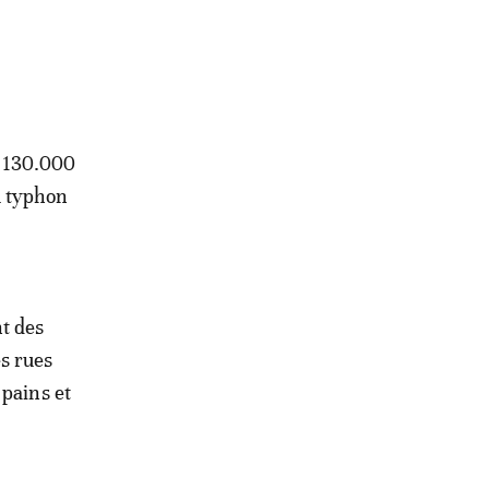
s 130.000
u typhon
t des
s rues
 pains et