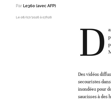
Par
Le360 (avec AFP)
Le 08/07/2026 à 07h26
D
a
p
p
M
Des vidéos diffu
secouristes dans
inondées pour do
saucisses à des 