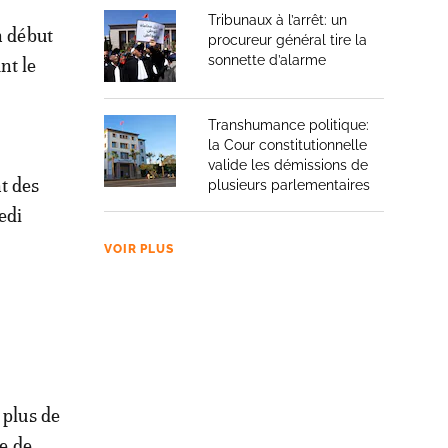
Tribunaux à l’arrêt: un
n début
procureur général tire la
sonnette d’alarme
nt le
Transhumance politique:
la Cour constitutionnelle
valide les démissions de
t des
plusieurs parlementaires
edi
VOIR PLUS
 plus de
ue de