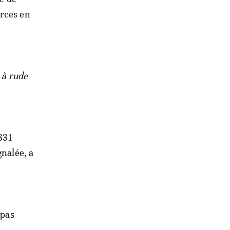
urces en
 à rude
 331
gnalée, a
 pas