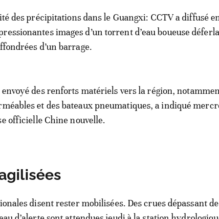
sité des précipitations dans le Guangxi: CCTV a diffusé e
ressionantes images d’un torrent d’eau boueuse déferla
effondrées d’un barrage.
t envoyé des renforts matériels vers la région, notammen
erméables et des bateaux pneumatiques, a indiqué mercr
e officielle Chine nouvelle.
agilisées
gionales disent rester mobilisées. Des crues dépassant de
eau d’alerte sont attendues jeudi à la station hydrologiq