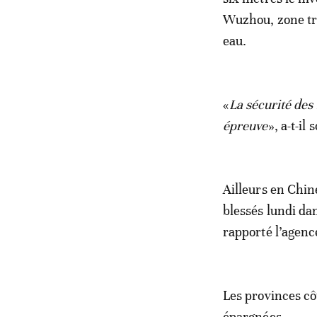
Wuzhou, zone trè
eau.
«
La sécurité des
épreuve
», a-t-il 
Ailleurs en Chine
blessés lundi da
rapporté l’agenc
Les provinces côt
épargnées.