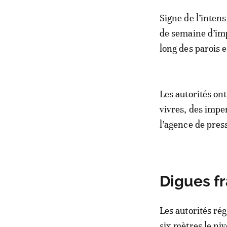
Signe de l’inten
de semaine d’imp
long des parois 
Les autorités on
vivres, des imp
l’agence de press
Digues fr
Les autorités ré
six mètres le niv