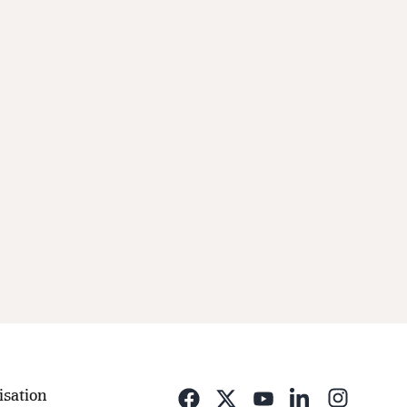
isation
Opens i