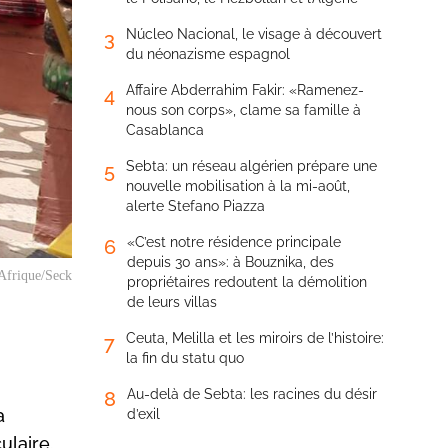
Núcleo Nacional, le visage à découvert
3
du néonazisme espagnol
Affaire Abderrahim Fakir: «Ramenez-
4
nous son corps», clame sa famille à
Casablanca
Sebta: un réseau algérien prépare une
5
nouvelle mobilisation à la mi-août,
alerte Stefano Piazza
«C’est notre résidence principale
6
depuis 30 ans»: à Bouznika, des
Afrique/Seck
propriétaires redoutent la démolition
de leurs villas
Ceuta, Melilla et les miroirs de l’histoire:
7
la fin du statu quo
Au-delà de Sebta: les racines du désir
8
a
d’exil
ulaire.