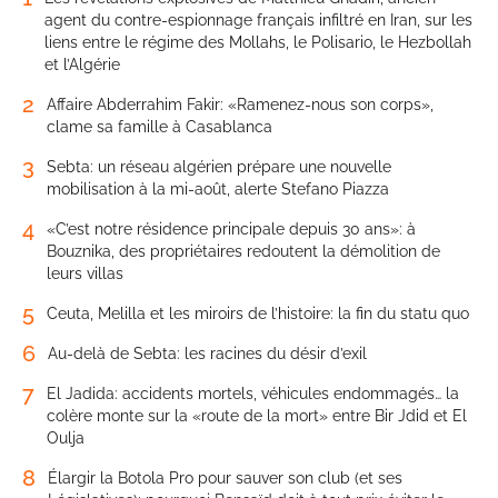
agent du contre-espionnage français infiltré en Iran, sur les
liens entre le régime des Mollahs, le Polisario, le Hezbollah
et l’Algérie
2
Affaire Abderrahim Fakir: «Ramenez-nous son corps»,
clame sa famille à Casablanca
3
Sebta: un réseau algérien prépare une nouvelle
mobilisation à la mi-août, alerte Stefano Piazza
4
«C’est notre résidence principale depuis 30 ans»: à
Bouznika, des propriétaires redoutent la démolition de
leurs villas
5
Ceuta, Melilla et les miroirs de l’histoire: la fin du statu quo
6
Au-delà de Sebta: les racines du désir d’exil
7
El Jadida: accidents mortels, véhicules endommagés… la
colère monte sur la «route de la mort» entre Bir Jdid et El
Oulja
8
Élargir la Botola Pro pour sauver son club (et ses