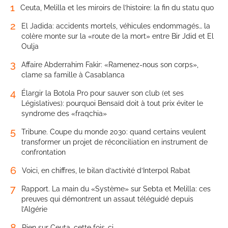
1
Ceuta, Melilla et les miroirs de l’histoire: la fin du statu quo
2
El Jadida: accidents mortels, véhicules endommagés… la
colère monte sur la «route de la mort» entre Bir Jdid et El
Oulja
3
Affaire Abderrahim Fakir: «Ramenez-nous son corps»,
clame sa famille à Casablanca
4
Élargir la Botola Pro pour sauver son club (et ses
Législatives): pourquoi Bensaïd doit à tout prix éviter le
syndrome des «fraqchia»
5
Tribune. Coupe du monde 2030: quand certains veulent
transformer un projet de réconciliation en instrument de
confrontation
6
Voici, en chiffres, le bilan d’activité d’Interpol Rabat
7
Rapport. La main du «Système» sur Sebta et Melilla: ces
preuves qui démontrent un assaut téléguidé depuis
l’Algérie
8
Rien sur Ceuta, cette fois-ci