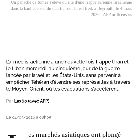
Un panache de fumée s'élève du site d'une frappe aérienne israélienne
dans la banlieue sud du quartier de Haret Hreik à Beyrouth, le 4 mars
2026.. AFP or licensors
L’armée israélienne a une nouvelle fois frappé l’Iran et
le Liban mercredi, au cinquième jour de la guerre
lancée par Israël et les États-Unis, sans parvenir à
empêcher Téhéran d’étendre ses représailles à travers
le Moyen-Orient, où les évacuations s’accélèrent.
Par
Le360 (avec AFP)
Le 04/03/2026 à 08h05
es marchés asiatiques ont plongé