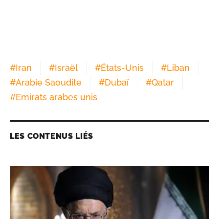
#
Iran
#
Israël
#
États-Unis
#
Liban
#
Arabie Saoudite
#
Dubaï
#
Qatar
#
Emirats arabes unis
LES CONTENUS LIÉS