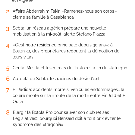
et l’Algérie
2
Affaire Abderrahim Fakir: «Ramenez-nous son corps»,
clame sa famille à Casablanca
3
Sebta: un réseau algérien prépare une nouvelle
mobilisation à la mi-août, alerte Stefano Piazza
4
«C’est notre résidence principale depuis 30 ans»: à
Bouznika, des propriétaires redoutent la démolition de
leurs villas
5
Ceuta, Melilla et les miroirs de l’histoire: la fin du statu quo
6
Au-delà de Sebta: les racines du désir d’exil
7
El Jadida: accidents mortels, véhicules endommagés… la
colère monte sur la «route de la mort» entre Bir Jdid et El
Oulja
8
Élargir la Botola Pro pour sauver son club (et ses
Législatives): pourquoi Bensaïd doit à tout prix éviter le
syndrome des «fraqchia»