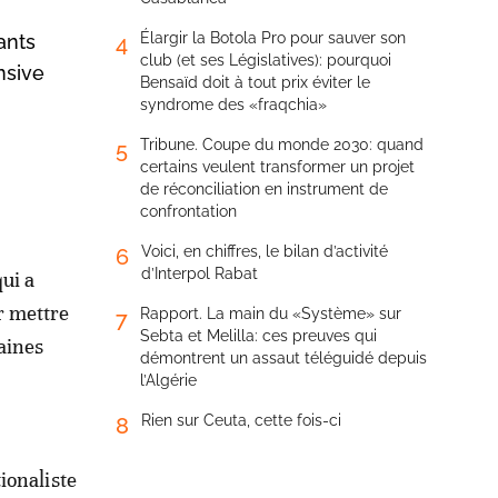
Élargir la Botola Pro pour sauver son
ants
4
club (et ses Législatives): pourquoi
nsive
Bensaïd doit à tout prix éviter le
syndrome des «fraqchia»
Tribune. Coupe du monde 2030: quand
5
certains veulent transformer un projet
de réconciliation en instrument de
confrontation
Voici, en chiffres, le bilan d’activité
6
d’Interpol Rabat
ui a
r mettre
Rapport. La main du «Système» sur
7
Sebta et Melilla: ces preuves qui
aines
démontrent un assaut téléguidé depuis
l’Algérie
Rien sur Ceuta, cette fois-ci
8
ionaliste