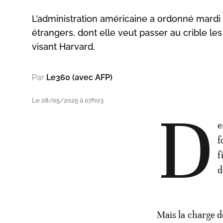
L’administration américaine a ordonné mardi 
étrangers, dont elle veut passer au crible l
visant Harvard.
Par
Le360 (avec AFP)
Le 28/05/2025 à 07h03
D
e
f
f
d
Mais la charge d