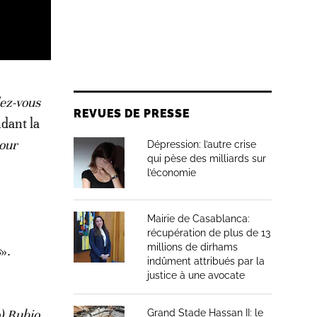
ez-vous
REVUES DE PRESSE
ndant la
pour
Dépression: l’autre crise
qui pèse des milliards sur
l’économie
Mairie de Casablanca:
récupération de plus de 13
millions de dirhams
s
».
indûment attribués par la
justice à une avocate
o) Rubio,
Grand Stade Hassan II: le