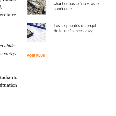
chantier passe à la vitesse
,
supérieure
ecrétaire
Les six priorités du projet
de loi de finances 2027
ed abide
 country.
VOIR PLUS
étudiants
situation