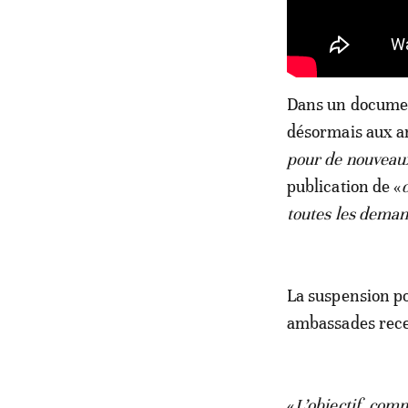
Dans un documen
désormais aux am
pour de nouveau
publication de «
toutes les deman
La suspension po
ambassades recev
«
L’objectif, comm