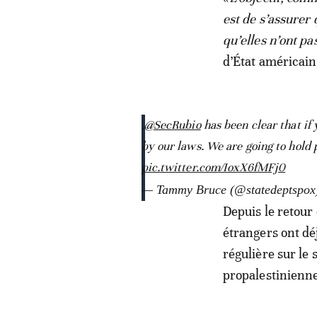
est de s’assurer 
qu’elles n’ont pa
d’État américai
.
@SecRubio
has been clear that if 
by our laws. We are going to hold 
pic.twitter.com/IoxX6fMFj0
— Tammy Bruce (@statedeptspo
Depuis le retour
étrangers ont dé
régulière sur le
propalestinienne