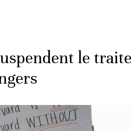
suspendent le trait
angers