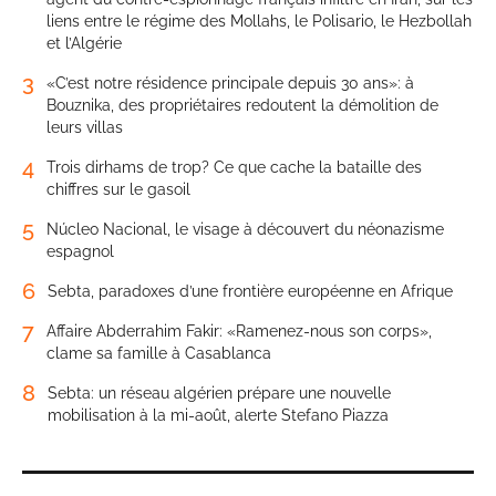
liens entre le régime des Mollahs, le Polisario, le Hezbollah
et l’Algérie
3
«C’est notre résidence principale depuis 30 ans»: à
Bouznika, des propriétaires redoutent la démolition de
leurs villas
4
Trois dirhams de trop? Ce que cache la bataille des
chiffres sur le gasoil
5
Núcleo Nacional, le visage à découvert du néonazisme
espagnol
6
Sebta, paradoxes d’une frontière européenne en Afrique
7
Affaire Abderrahim Fakir: «Ramenez-nous son corps»,
clame sa famille à Casablanca
8
Sebta: un réseau algérien prépare une nouvelle
mobilisation à la mi-août, alerte Stefano Piazza