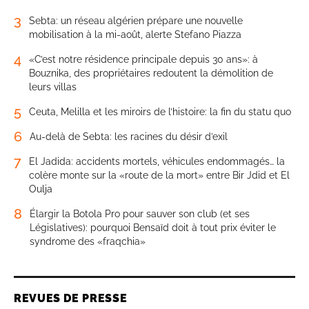
3
Sebta: un réseau algérien prépare une nouvelle
mobilisation à la mi-août, alerte Stefano Piazza
4
«C’est notre résidence principale depuis 30 ans»: à
Bouznika, des propriétaires redoutent la démolition de
leurs villas
5
Ceuta, Melilla et les miroirs de l’histoire: la fin du statu quo
6
Au-delà de Sebta: les racines du désir d’exil
7
El Jadida: accidents mortels, véhicules endommagés… la
colère monte sur la «route de la mort» entre Bir Jdid et El
Oulja
8
Élargir la Botola Pro pour sauver son club (et ses
Législatives): pourquoi Bensaïd doit à tout prix éviter le
syndrome des «fraqchia»
REVUES DE PRESSE