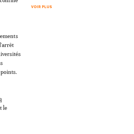
 confiné
VOIR PLUS
acements
'arrêt
iversités
es
 points.
q
t le