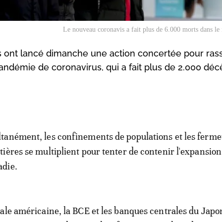
Le nouveau coronavis a fait plus de 6.000 morts dans l
 ont lancé dimanche une action concertée pour rass
andémie de coronavirus, qui a fait plus de 2.000 déc
tanément, les confinements de populations et les ferme
tières se multiplient pour tenter de contenir l'expansion
adie.
ale américaine, la BCE et les banques centrales du Japo