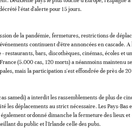
nt. Deuxième pays le plus touché d'Europe, l'Espagne a
décrété l'état d'alerte pour 15 jours.
ssion de la pandémie, fermetures, restrictions de dépl
'événements continuent d'être annoncées en cascade. A l
- restaurants, bars, discothèques, cinémas, écoles et un
a France (5.000 cas, 120 morts) a néanmoins maintenu s
ales, mais la participation s'est effondrée de près de 20
cas samedi) a interdit les rassemblements de plus de cin
ité les déplacements au strict nécessaire. Les Pays-Bas e
également ordonné dimanche la fermeture des lieux et
llant du public et l'Irlande celle des pubs.