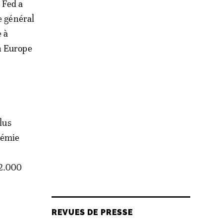
 Fed a
e général
 à
n Europe
lus
démie
 2.000
REVUES DE PRESSE