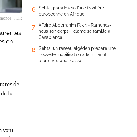
Sebta, paradoxes d’une frontière
6
européenne en Afrique
e monde. . DR
Affaire Abderrahim Fakir: «Ramenez-
7
nous son corps», clame sa famille à
urer les
Casablanca
ès en
Sebta: un réseau algérien prépare une
8
nouvelle mobilisation à la mi-août,
alerte Stefano Piazza
tures de
 de la
n vont