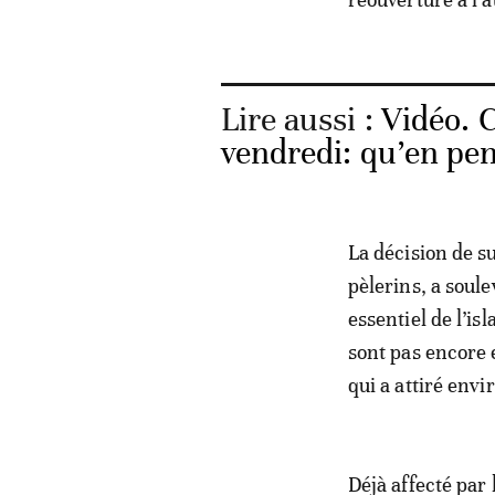
Lire aussi :
Vidéo. C
vendredi: qu’en pe
La décision de s
pèlerins, a soul
essentiel de l’is
sont pas encore 
qui a attiré env
Déjà affecté par