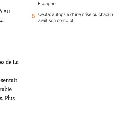
Espagne
ué au
Ceuta: autopsie d’une crise où chacun
8
la
avait son complot
es de La
ésentait
rabie
s. Plus