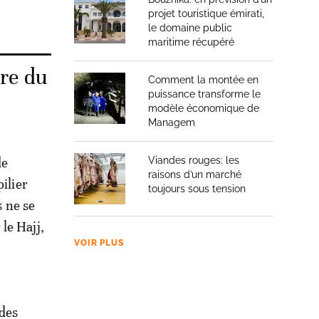
projet touristique émirati,
le domaine public
maritime récupéré
ère du
Comment la montée en
puissance transforme le
modèle économique de
Managem
de
Viandes rouges: les
raisons d’un marché
ilier
toujours sous tension
s ne se
le Hajj,
VOIR PLUS
 des