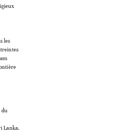
ligieux
s les
treintes
mmam
ontière
n du
ri Lanka,