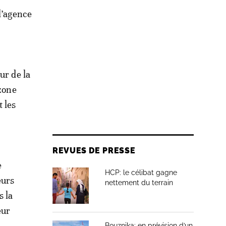
l’agence
ur de la
 zone
 les
REVUES DE PRESSE
e
HCP: le célibat gagne
eurs
nettement du terrain
s la
eur
Bouznika: en prévision d’un