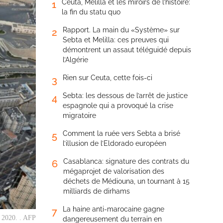
Ceuta, Melilla et les miroirs de l’histoire:
1
la fin du statu quo
Rapport. La main du «Système» sur
2
Sebta et Melilla: ces preuves qui
démontrent un assaut téléguidé depuis
l’Algérie
Rien sur Ceuta, cette fois-ci
3
Sebta: les dessous de l’arrêt de justice
4
espagnole qui a provoqué la crise
migratoire
Comment la ruée vers Sebta a brisé
5
l’illusion de l’Eldorado européen
Casablanca: signature des contrats du
6
mégaprojet de valorisation des
déchets de Médiouna, un tournant à 15
milliards de dirhams
La haine anti-marocaine gagne
7
s 2020. . AFP
dangereusement du terrain en