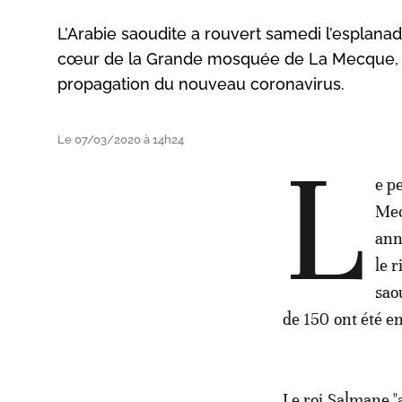
L’Arabie saoudite a rouvert samedi l’esplanade
cœur de la Grande mosquée de La Mecque, q
propagation du nouveau coronavirus.
Le 07/03/2020 à 14h24
L
e p
Mec
ann
le 
sao
de 150 ont été en
Le roi Salmane "