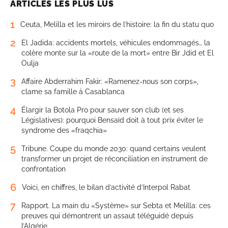
ARTICLES LES PLUS LUS
1
Ceuta, Melilla et les miroirs de l’histoire: la fin du statu quo
2
El Jadida: accidents mortels, véhicules endommagés… la
colère monte sur la «route de la mort» entre Bir Jdid et El
Oulja
3
Affaire Abderrahim Fakir: «Ramenez-nous son corps»,
clame sa famille à Casablanca
4
Élargir la Botola Pro pour sauver son club (et ses
Législatives): pourquoi Bensaïd doit à tout prix éviter le
syndrome des «fraqchia»
5
Tribune. Coupe du monde 2030: quand certains veulent
transformer un projet de réconciliation en instrument de
confrontation
6
Voici, en chiffres, le bilan d’activité d’Interpol Rabat
7
Rapport. La main du «Système» sur Sebta et Melilla: ces
preuves qui démontrent un assaut téléguidé depuis
l’Algérie