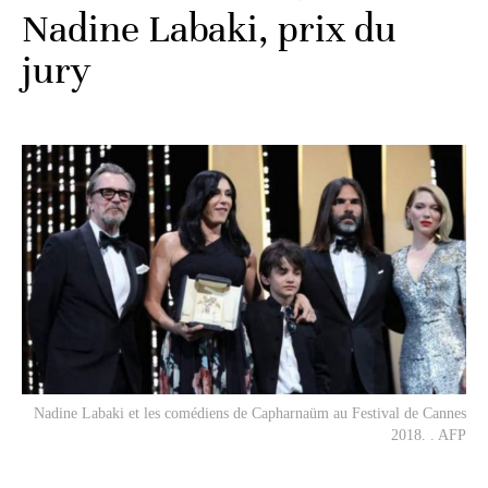
Nadine Labaki, prix du
jury
Nadine Labaki et les comédiens de
Capharnaüm
au Festival de Cannes
2018. . AFP