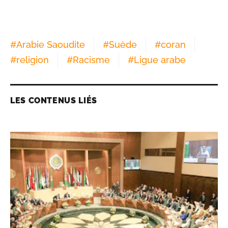
#
Arabie Saoudite
#
Suède
#
coran
#
religion
#
Racisme
#
Ligue arabe
LES CONTENUS LIÉS