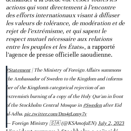
actions qui vont directement à l’encontre
des efforts internationaux visant à diffuser
les valeurs de tolérance, de modération et de
rejet de l’extrémisme, et qui sapent le
respect mutuel nécessaire aux relations
entre les peuples et les États
», a rapporté
l’agence de presse officielle saoudienne.
#Statement
| The Ministry of Foreign Affairs summons
the Ambassador of Sweden to the Kingdom and informs
her of the Kingdom's categorical rejection of an
extremist's burning of a copy of the Holy Qur'an in front
of the Stockholm Central Mosque in
#Sweden
after Eid
al-Adha.
pic.twitter.com/Dm4gLomy7v
— Foreign Ministry 🇸🇦 (@KSAmofaEN)
July 2, 2023