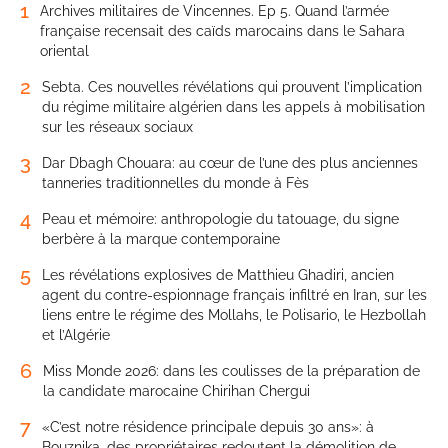
1
Archives militaires de Vincennes. Ep 5. Quand l’armée
française recensait des caïds marocains dans le Sahara
oriental
2
Sebta. Ces nouvelles révélations qui prouvent l’implication
du régime militaire algérien dans les appels à mobilisation
sur les réseaux sociaux
3
Dar Dbagh Chouara: au cœur de l’une des plus anciennes
tanneries traditionnelles du monde à Fès
4
Peau et mémoire: anthropologie du tatouage, du signe
berbère à la marque contemporaine
5
Les révélations explosives de Matthieu Ghadiri, ancien
agent du contre-espionnage français infiltré en Iran, sur les
liens entre le régime des Mollahs, le Polisario, le Hezbollah
et l’Algérie
6
Miss Monde 2026: dans les coulisses de la préparation de
la candidate marocaine Chirihan Chergui
7
«C’est notre résidence principale depuis 30 ans»: à
Bouznika, des propriétaires redoutent la démolition de