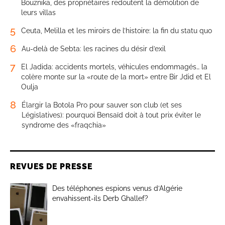
Bouznika, des propriétaires redoutent la démolition de
leurs villas
5
Ceuta, Melilla et les miroirs de l’histoire: la fin du statu quo
6
Au-delà de Sebta: les racines du désir d’exil
7
El Jadida: accidents mortels, véhicules endommagés… la
colère monte sur la «route de la mort» entre Bir Jdid et El
Oulja
8
Élargir la Botola Pro pour sauver son club (et ses
Législatives): pourquoi Bensaïd doit à tout prix éviter le
syndrome des «fraqchia»
REVUES DE PRESSE
Des téléphones espions venus d’Algérie
envahissent-ils Derb Ghallef?