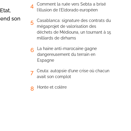
Comment la ruée vers Sebta a brisé
4
Etat,
l’illusion de l’Eldorado européen
 rend son
Casablanca: signature des contrats du
5
mégaprojet de valorisation des
déchets de Médiouna, un tournant à 15
milliards de dirhams
La haine anti-marocaine gagne
6
dangereusement du terrain en
Espagne
Ceuta: autopsie d’une crise où chacun
7
avait son complot
Honte et colère
8