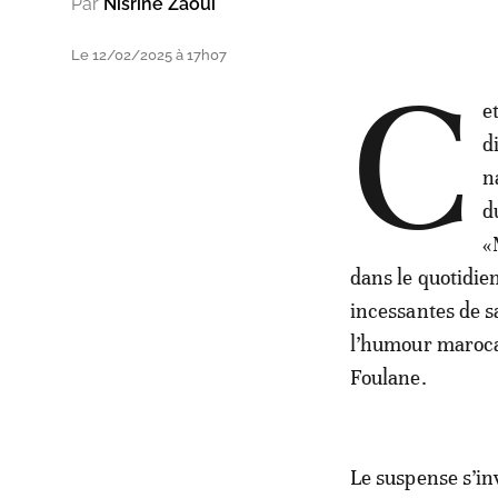
Par
Nisrine Zaoui
Le 12/02/2025 à 17h07
C
e
d
n
d
«
dans le quotidie
incessantes de s
l’humour marocai
Foulane.
Le suspense s’i