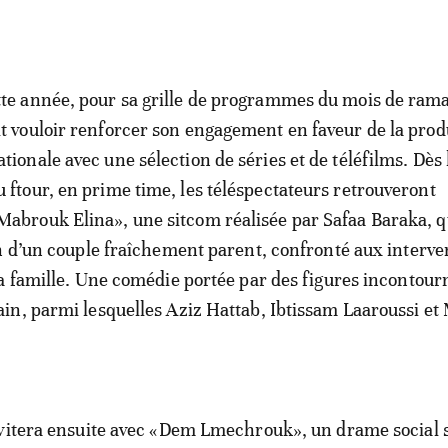
tte année, pour sa grille de programmes du mois de ra
it vouloir renforcer son engagement en faveur de la prod
ationale avec une sélection de séries et de téléfilms. Dès
u ftour, en prime time, les téléspectateurs retrouveront
Mabrouk Elina», une sitcom réalisée par Safaa Baraka, q
n d’un couple fraîchement parent, confronté aux interve
a famille. Une comédie portée par des figures incontour
n, parmi lesquelles Aziz Hattab, Ibtissam Laaroussi et
nvitera ensuite avec «Dem Lmechrouk», un drame social 