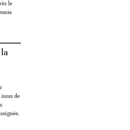
rès le
ounia
 la
c
 issus de
es
 soignée.