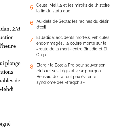
Ceuta, Melilla et les miroirs de l’histoire:
5
la fin du statu quo
Au-delà de Sebta: les racines du désir
6
d’exil
madan,
2M
uction
El Jadida: accidents mortels, véhicules
7
endommagés… la colère monte sur la
 l’heure
«route de la mort» entre Bir Jdid et El
Oulja
ui plonge
Élargir la Botola Pro pour sauver son
8
ntions
club (et ses Législatives): pourquoi
Bensaïd doit à tout prix éviter le
nables de
syndrome des «fraqchia»
 Mehdi
signé