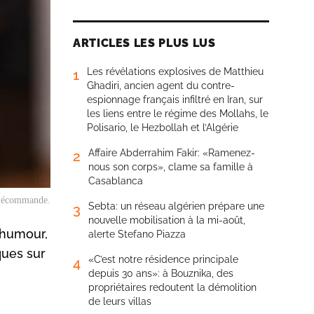
ARTICLES LES PLUS LUS
Les révélations explosives de Matthieu
1
Ghadiri, ancien agent du contre-
espionnage français infiltré en Iran, sur
les liens entre le régime des Mollahs, le
Polisario, le Hezbollah et l’Algérie
Affaire Abderrahim Fakir: «Ramenez-
2
nous son corps», clame sa famille à
Casablanca
télécommande.
Sebta: un réseau algérien prépare une
3
nouvelle mobilisation à la mi-août,
 humour,
alerte Stefano Piazza
ques sur
«C’est notre résidence principale
4
depuis 30 ans»: à Bouznika, des
propriétaires redoutent la démolition
de leurs villas