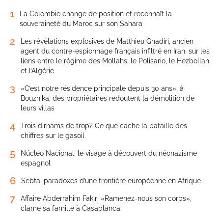
1
La Colombie change de position et reconnaît la
souveraineté du Maroc sur son Sahara
2
Les révélations explosives de Matthieu Ghadiri, ancien
agent du contre-espionnage français infiltré en Iran, sur les
liens entre le régime des Mollahs, le Polisario, le Hezbollah
et l’Algérie
3
«C’est notre résidence principale depuis 30 ans»: à
Bouznika, des propriétaires redoutent la démolition de
leurs villas
4
Trois dirhams de trop? Ce que cache la bataille des
chiffres sur le gasoil
5
Núcleo Nacional, le visage à découvert du néonazisme
espagnol
6
Sebta, paradoxes d’une frontière européenne en Afrique
7
Affaire Abderrahim Fakir: «Ramenez-nous son corps»,
clame sa famille à Casablanca