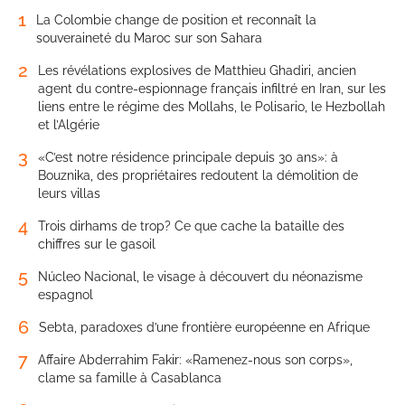
1
La Colombie change de position et reconnaît la
souveraineté du Maroc sur son Sahara
2
Les révélations explosives de Matthieu Ghadiri, ancien
agent du contre-espionnage français infiltré en Iran, sur les
liens entre le régime des Mollahs, le Polisario, le Hezbollah
et l’Algérie
3
«C’est notre résidence principale depuis 30 ans»: à
Bouznika, des propriétaires redoutent la démolition de
leurs villas
4
Trois dirhams de trop? Ce que cache la bataille des
chiffres sur le gasoil
5
Núcleo Nacional, le visage à découvert du néonazisme
espagnol
6
Sebta, paradoxes d’une frontière européenne en Afrique
7
Affaire Abderrahim Fakir: «Ramenez-nous son corps»,
clame sa famille à Casablanca