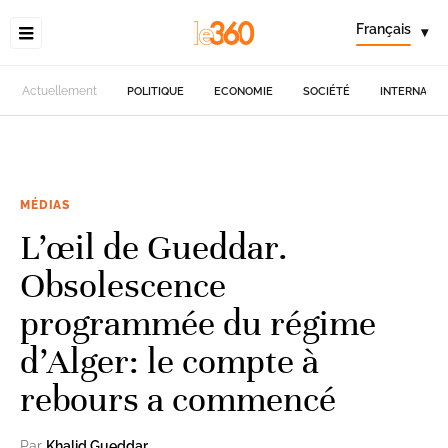
Français
▾
Actuellement
POLITIQUE
ECONOMIE
SOCIÉTÉ
INTERNATIO
MÉDIAS
L’œil de Gueddar.
Obsolescence
programmée du régime
d’Alger: le compte à
rebours a commencé
Par
Khalid Gueddar