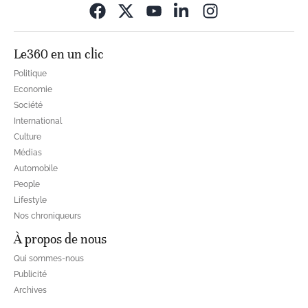
Opens in new wi
Le360 en un clic
Politique
Economie
Société
International
Culture
Médias
Automobile
People
Lifestyle
Nos chroniqueurs
À propos de nous
Qui sommes-nous
Publicité
Archives