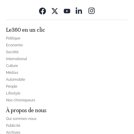
Opens in new wi
Le360 en un clic
Politique
Economie
Société
International
Culture
Médias
Automobile
People
Lifestyle
Nos chroniqueurs
À propos de nous
Qui sommes-nous
Publicité
Archives