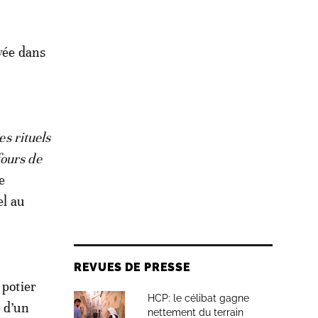
evée dans
es rituels
fours de
e
el au
REVUES DE PRESSE
 potier
HCP: le célibat gagne
e d’un
nettement du terrain