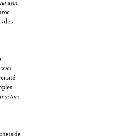
ina avec
aroc
us des
e
assan
versité
mples
structure
échets de