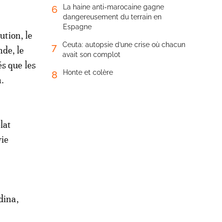
La haine anti-marocaine gagne
6
dangereusement du terrain en
Espagne
ution, le
Ceuta: autopsie d’une crise où chacun
7
de, le
avait son complot
és que les
Honte et colère
8
n.
lat
vie
dina,