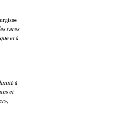
Nargisse
des rares
que et à
limité à
ins et
er
»,