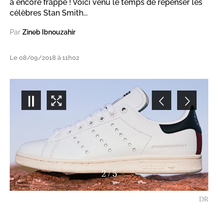
a encore frappé ! Voici venu le temps de repenser les
célèbres Stan Smith...
Par
Zineb Ibnouzahir
Le 08/09/2018 à 11h02
3
/
5
DR