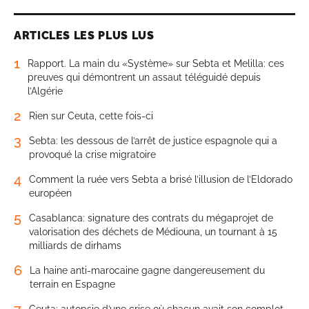
ARTICLES LES PLUS LUS
1
Rapport. La main du «Système» sur Sebta et Melilla: ces
preuves qui démontrent un assaut téléguidé depuis
l’Algérie
2
Rien sur Ceuta, cette fois-ci
3
Sebta: les dessous de l’arrêt de justice espagnole qui a
provoqué la crise migratoire
4
Comment la ruée vers Sebta a brisé l’illusion de l’Eldorado
européen
5
Casablanca: signature des contrats du mégaprojet de
valorisation des déchets de Médiouna, un tournant à 15
milliards de dirhams
6
La haine anti-marocaine gagne dangereusement du
terrain en Espagne
7
Ceuta: autopsie d’une crise où chacun avait son complot