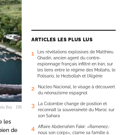
ARTICLES LES PLUS LUS
Les révélations explosives de Matthieu
1
Ghadiri, ancien agent du contre-
espionnage français infiltré en Iran, sur
les liens entre le régime des Mollahs, le
Polisario, le Hezbollah et l’Algérie
Núcleo Nacional, le visage à découvert
2
du néonazisme espagnol
La Colombie change de position et
3
uda Bay . DR
reconnaît la souveraineté du Maroc sur
son Sahara
e les
Affaire Abderrahim Fakir: «Ramenez-
4
bien de
nous son corps», clame sa famille à