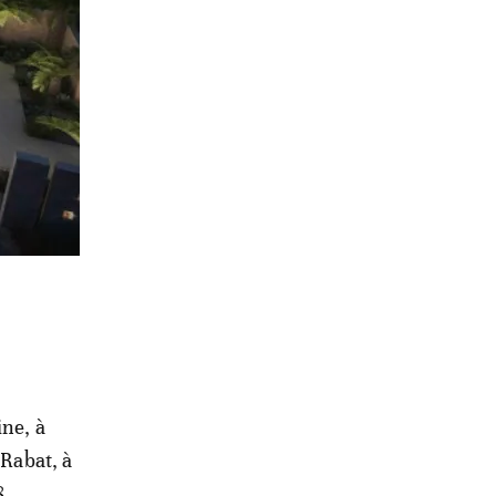
ine, à
 Rabat, à
8