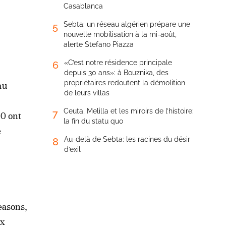
Casablanca
Sebta: un réseau algérien prépare une
5
nouvelle mobilisation à la mi-août,
alerte Stefano Piazza
«C’est notre résidence principale
6
depuis 30 ans»: à Bouznika, des
propriétaires redoutent la démolition
au
de leurs villas
Ceuta, Melilla et les miroirs de l’histoire:
7
20 ont
la fin du statu quo
e
Au-delà de Sebta: les racines du désir
8
d’exil
easons,
ix