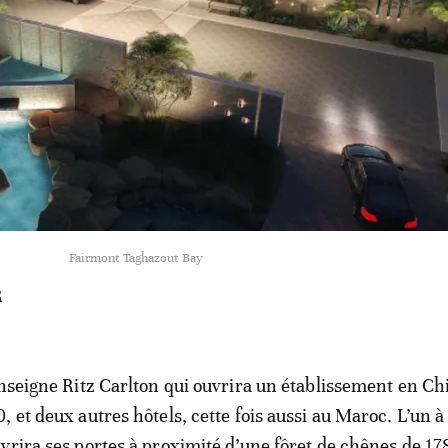
Fairmont Taghazout Bay
R
enseigne Ritz Carlton qui ouvrira un établissement en Ch
 et deux autres hôtels, cette fois aussi au Maroc. L’un à
vrira ses portes à proximité d’une fôret de chênes de 17