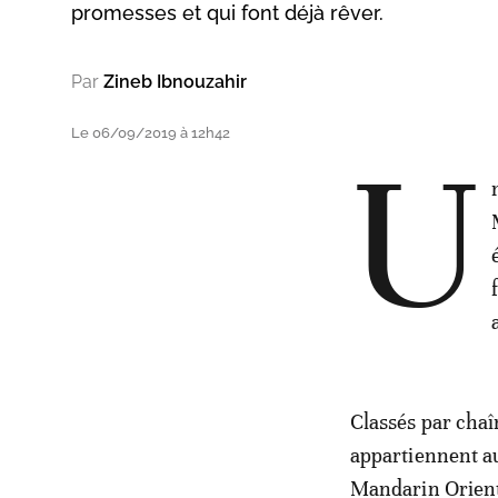
promesses et qui font déjà rêver.
Par
Zineb Ibnouzahir
Le 06/09/2019 à 12h42
U
Classés par chaî
appartiennent a
Mandarin Orient