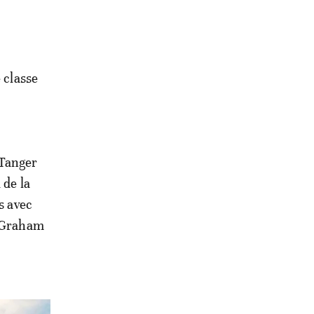
 classe
 Tanger
 de la
s avec
é Graham