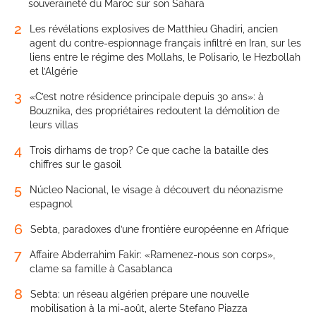
souveraineté du Maroc sur son Sahara
2
Les révélations explosives de Matthieu Ghadiri, ancien
agent du contre-espionnage français infiltré en Iran, sur les
liens entre le régime des Mollahs, le Polisario, le Hezbollah
et l’Algérie
3
«C’est notre résidence principale depuis 30 ans»: à
Bouznika, des propriétaires redoutent la démolition de
leurs villas
4
Trois dirhams de trop? Ce que cache la bataille des
chiffres sur le gasoil
5
Núcleo Nacional, le visage à découvert du néonazisme
espagnol
6
Sebta, paradoxes d’une frontière européenne en Afrique
7
Affaire Abderrahim Fakir: «Ramenez-nous son corps»,
clame sa famille à Casablanca
8
Sebta: un réseau algérien prépare une nouvelle
mobilisation à la mi-août, alerte Stefano Piazza