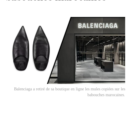
Balenciaga a retiré de sa boutique en ligne les mules copiées sur les
babouches marocaines.