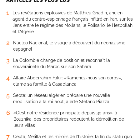
ARTICLES LES PLUS LUS
1
Les révélations explosives de Matthieu Ghadiri, ancien
agent du contre-espionnage français infiltré en Iran, sur les
liens entre le régime des Mollahs, le Polisario, le Hezbollah
et l’Algérie
2
Núcleo Nacional, le visage à découvert du néonazisme
espagnol
3
La Colombie change de position et reconnaît la
souveraineté du Maroc sur son Sahara
4
Affaire Abderrahim Fakir: «Ramenez-nous son corps»,
clame sa famille à Casablanca
5
Sebta: un réseau algérien prépare une nouvelle
mobilisation à la mi-août, alerte Stefano Piazza
6
«C’est notre résidence principale depuis 30 ans»: à
Bouznika, des propriétaires redoutent la démolition de
leurs villas
7
Ceuta, Melilla et les miroirs de l’histoire: la fin du statu quo