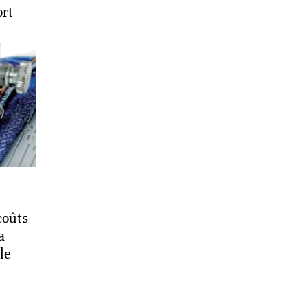
ort
coûts
a
le