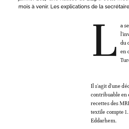
mois à venir. Les explications de la secréta
L
a s
l'i
du 
en 
Tur
Il s'agit d'une d
contribuable en 
recettes des MRE
textile compte 1
Eddarhem.