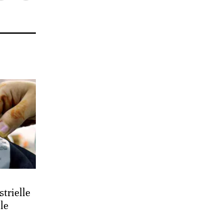
trielle
le