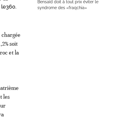
Bensaïd doit à tout prix éviter le
 le360.
syndrome des «fraqchia»
, chargée
,2% soit
roc et la
quatrième
t les
eur
ya