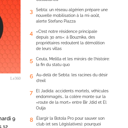
Sebta: un réseau algérien prépare une
3
nouvelle mobilisation à la mi-août,
alerte Stefano Piazza
«C’est notre résidence principale
4
depuis 30 ans»: à Bouznika, des
propriétaires redoutent la démolition
de leurs villas
Ceuta, Melilla et les miroirs de l’histoire:
5
la fin du statu quo
Au-delà de Sebta: les racines du désir
6
Le360
d’exil
El Jadida: accidents mortels, véhicules
7
endommagés… la colère monte sur la
«route de la mort» entre Bir Jdid et El
Oulja
mardi 9
Élargir la Botola Pro pour sauver son
8
club (et ses Législatives): pourquoi
s 12