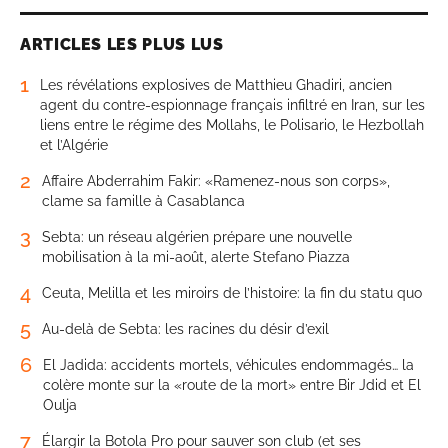
ARTICLES LES PLUS LUS
1
Les révélations explosives de Matthieu Ghadiri, ancien
agent du contre-espionnage français infiltré en Iran, sur les
liens entre le régime des Mollahs, le Polisario, le Hezbollah
et l’Algérie
2
Affaire Abderrahim Fakir: «Ramenez-nous son corps»,
clame sa famille à Casablanca
3
Sebta: un réseau algérien prépare une nouvelle
mobilisation à la mi-août, alerte Stefano Piazza
4
Ceuta, Melilla et les miroirs de l’histoire: la fin du statu quo
5
Au-delà de Sebta: les racines du désir d’exil
6
El Jadida: accidents mortels, véhicules endommagés… la
colère monte sur la «route de la mort» entre Bir Jdid et El
Oulja
7
Élargir la Botola Pro pour sauver son club (et ses