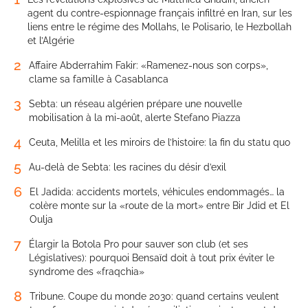
agent du contre-espionnage français infiltré en Iran, sur les
liens entre le régime des Mollahs, le Polisario, le Hezbollah
et l’Algérie
2
Affaire Abderrahim Fakir: «Ramenez-nous son corps»,
clame sa famille à Casablanca
3
Sebta: un réseau algérien prépare une nouvelle
mobilisation à la mi-août, alerte Stefano Piazza
4
Ceuta, Melilla et les miroirs de l’histoire: la fin du statu quo
5
Au-delà de Sebta: les racines du désir d’exil
6
El Jadida: accidents mortels, véhicules endommagés… la
colère monte sur la «route de la mort» entre Bir Jdid et El
Oulja
7
Élargir la Botola Pro pour sauver son club (et ses
Législatives): pourquoi Bensaïd doit à tout prix éviter le
syndrome des «fraqchia»
8
Tribune. Coupe du monde 2030: quand certains veulent