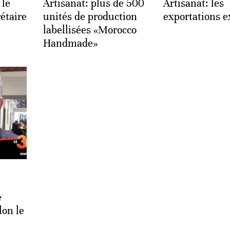
 le
Artisanat: plus de 500
Artisanat: les
rétaire
unités de production
exportations e
labellisées «Morocco
Handmade»
:
e
lon le