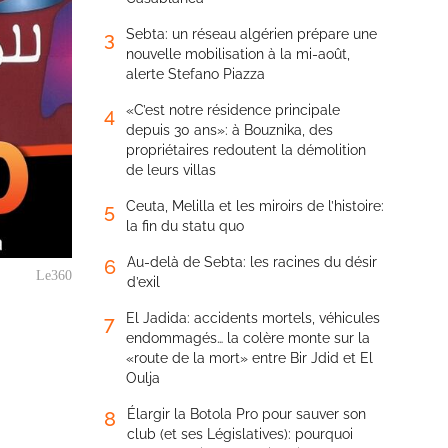
Sebta: un réseau algérien prépare une
3
nouvelle mobilisation à la mi-août,
alerte Stefano Piazza
«C’est notre résidence principale
4
depuis 30 ans»: à Bouznika, des
propriétaires redoutent la démolition
de leurs villas
Ceuta, Melilla et les miroirs de l’histoire:
5
la fin du statu quo
Au-delà de Sebta: les racines du désir
6
Le360
d’exil
El Jadida: accidents mortels, véhicules
7
endommagés… la colère monte sur la
«route de la mort» entre Bir Jdid et El
Oulja
Élargir la Botola Pro pour sauver son
8
club (et ses Législatives): pourquoi