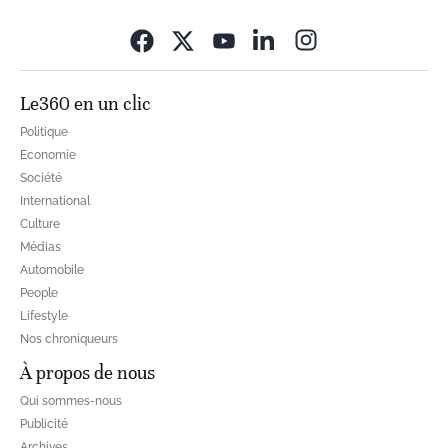
Opens in new wi
Le360 en un clic
Politique
Economie
Société
International
Culture
Médias
Automobile
People
Lifestyle
Nos chroniqueurs
À propos de nous
Qui sommes-nous
Publicité
Archives