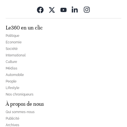
Opens in new wi
Le360 en un clic
Politique
Economie
Société
International
Culture
Médias
Automobile
People
Lifestyle
Nos chroniqueurs
À propos de nous
Qui sommes-nous
Publicité
Archives