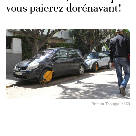
vous paierez dorénavant!
Brahim Taougar le360