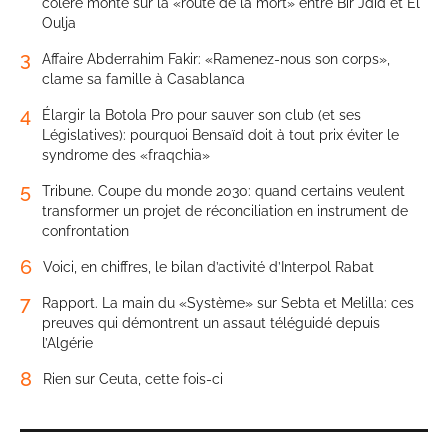
colère monte sur la «route de la mort» entre Bir Jdid et El
Oulja
3
Affaire Abderrahim Fakir: «Ramenez-nous son corps»,
clame sa famille à Casablanca
4
Élargir la Botola Pro pour sauver son club (et ses
Législatives): pourquoi Bensaïd doit à tout prix éviter le
syndrome des «fraqchia»
5
Tribune. Coupe du monde 2030: quand certains veulent
transformer un projet de réconciliation en instrument de
confrontation
6
Voici, en chiffres, le bilan d’activité d’Interpol Rabat
7
Rapport. La main du «Système» sur Sebta et Melilla: ces
preuves qui démontrent un assaut téléguidé depuis
l’Algérie
8
Rien sur Ceuta, cette fois-ci